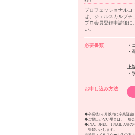
プロフェッショナルコ
は、ジェルスカルプチ
プロ会員登録申請後に
い。
必要書類
・
・
上
・
お申し込み方法
◆卒業後1ヶ月以内に卒業証書
◆ご提出がない場合は、一般会
◆JNA、JNEC、I-NAI
登録いたします。
※通信ネイルスクール生の方は