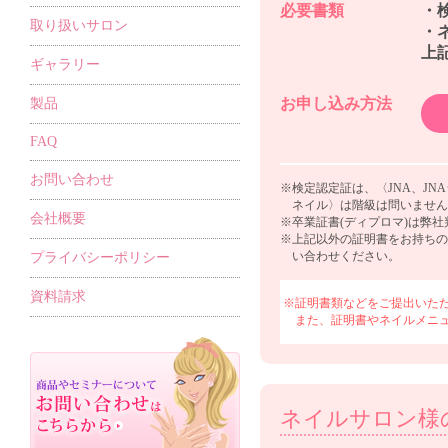
必要書類
・検
取り扱いサロン
・
上
ギャラリー
お申し込み方法
製品
FAQ
お問い合わせ
※検定認定証は、〈JNA、JNAジ
ネイル〉は階級は問いません
会社概要
※卒業証書(ディプロマ)は弊
※上記以外の証明書をお持ちの
い合わせください。
プライバシーポリシー
資料請求
※証明書類などをご提出いた
また、証明書やネイルメニ
ネイルサロン様