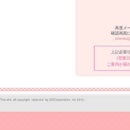
再度メ
確認画面
touroku@
上記必要
1営業
ご案内が届