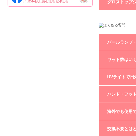
ジェル同士は混
グロストップ
同じシリーズで
グロストップジ
厚みを出す場合はSwe
クリスタルトッ
パールランプ・
パールランプはC
ワット数はい
パールランプⅡは
ジュエリーランプ
パールランプ・パ
UVライトで日
LEDの消費電力
ジュエリーランプ
どのライトも本
弊社パールランプ
ハンド・フッ
省エネとなって
ん。
ただし、個人差
また、体質等に
どちらにもご使
海外でも使用
どのライトも底
尚、パールラン
電圧がAC100V
交換不要とは
のプラグだけを