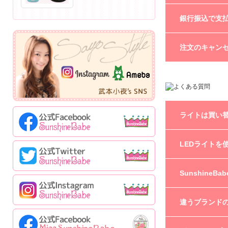
また、一般の方
定価の約20%o
追加注文をされ
銀行振込で支
定価の約30%of
発送前の商品に
追加分はFAX(06-
FAXやメールで
オンラインショッ
注文のキャン
以内に指定の口座
※オンラインシ
ので ご注意くだ
ございますので
発送前のご注文
連絡下さい。 
発生し、別途請
ライトは買い
従来ご使用いただ
LEDライトを
SunshineB
SunshineB
プジェル、Miss
ただし、Sunshi
ので、ご使用に
はい。ご使用頂
違うブランド