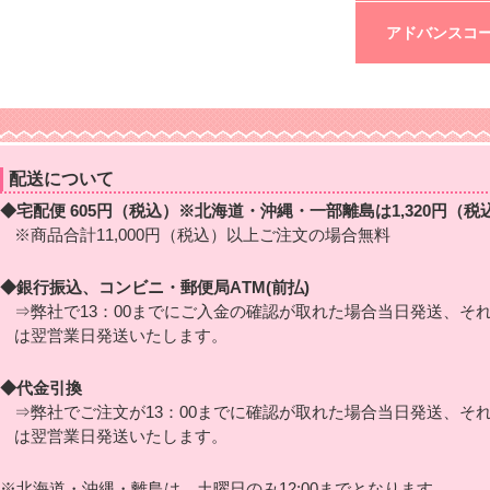
申込時にエデュ
ビギナーコース(
アドバンスコ
プロの方でも基
ビギナーコース
但し、エデュケ
授業内容はベー
ベーシックコー
順番にご受講し
ベーシック・ア
プロのネイリス
基本的な技術は
配送について
◆宅配便 605円（税込）※北海道・沖縄・一部離島は1,320円（税
※商品合計11,000円（税込）以上ご注文の場合無料
◆銀行振込、コンビニ・郵便局ATM(前払)
⇒弊社で13：00までにご入金の確認が取れた場合当日発送、そ
は翌営業日発送いたします。
◆代金引換
⇒弊社でご注文が13：00までに確認が取れた場合当日発送、そ
は翌営業日発送いたします。
※北海道・沖縄・離島は、土曜日のみ12:00までとなります。