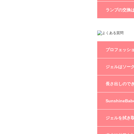
また、日本(PSE
CCFLは約10
ランプの交換
ります。
目安としましては、
ヶ月約80時間使
ご自身では交換
※寿命年数は使
まずは弊社まで
プロフェッシ
SweetSunshi
ジェルはソー
SweetSunshi
SweetSunshin
[SC-16レッド
SunshineBab
長さ出しので
グリッター(2g
ジェルクリーナー(
イル(8ml)／Mi
SunshineB
SunshineB
ファイル(180
ように長さ出し
ラシスタンド
成分はほぼ同じ
ジェルを拭き
お使いのジェル
ざいません。
理由としては下