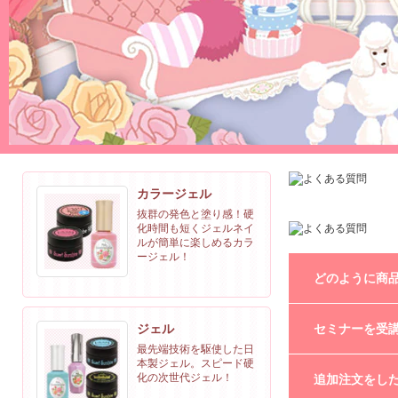
カラージェル
抜群の発色と塗り感！硬
化時間も短くジェルネイ
ルが簡単に楽しめるカラ
ージェル！
どのように商
商品の注文はオン
ジェル
セミナーを受
最先端技術を駆使した日
本製ジェル。スピード硬
セミナーを受講
化の次世代ジェル！
追加注文をし
Sunshine