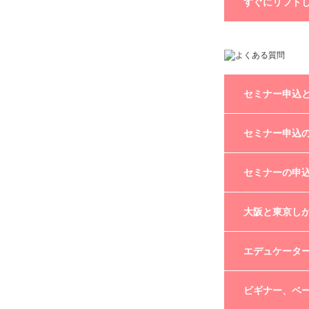
すぐにリフト
・ジェルクリー
・ライトでしっ
・他メーカーの
理由としては下
・ネイルプレッ
・プレパレーシ
・爪の水分、油
・指先をよく使
セミナー申込
・洗剤などを使
・ライトでしっ
セミナー申込時
セミナー申込
セミナー当日、
セミナー受講前
セミナー申込と
会場の都合上、
セミナーの申
セミナー日2～
ただし、セミナ
ホームページ上
大阪と東京し
お申し込み後、
ましたらご予約
仮予約の時点で
弊社が直接開催
エデュケータ
連絡をさせてい
開催予定日程は
入金の確認のと
ご近所のエデュ
予約が確定とな
直接ご自身でエ
本社セミナーと
ビギナー、ベ
ご送付致します。
ディプロマ発行